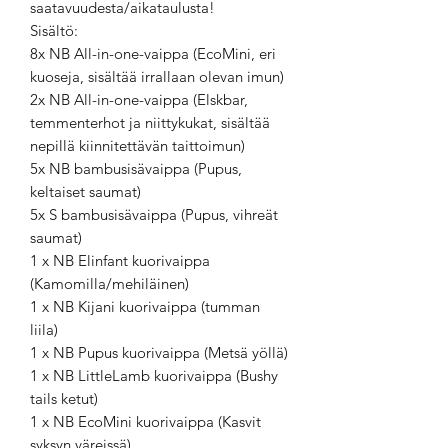
saatavuudesta/aikataulusta!
Sisältö:
8x NB All-in-one-vaippa (EcoMini, eri
kuoseja, sisältää irrallaan olevan imun)
2x NB All-in-one-vaippa (Elskbar,
temmenterhot ja niittykukat, sisältää
nepillä kiinnitettävän taittoimun)
5x NB bambusisävaippa (Pupus,
keltaiset saumat)
5x S bambusisävaippa (Pupus, vihreät
saumat)
1 x NB Elinfant kuorivaippa
(Kamomilla/mehiläinen)
1 x NB Kijani kuorivaippa (tumman
liila)
1 x NB Pupus kuorivaippa (Metsä yöllä)
1 x NB LittleLamb kuorivaippa (Bushy
tails ketut)
1 x NB EcoMini kuorivaippa (Kasvit
syksyn väreissä)