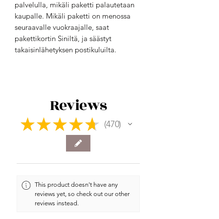
palvelulla, mikäli paketti palautetaan
kaupalle. Mikäli paketti on menossa
seuraavalle vuokraajalle, saat
pakettikortin Siniltä, ja säästyt
takaisinlähetyksen postikuluilta.
Reviews
★
★
★
★
★
470
470
This product doesn't have any
reviews yet, so check out our other
reviews instead.