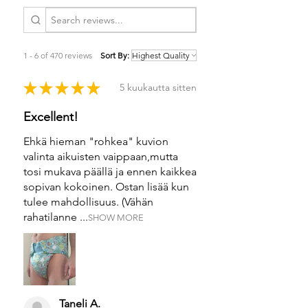
1 - 6 of 470 reviews
Sort By:
★
★
★
★
★
5 kuukautta sitten
Excellent!
Ehkä hieman "rohkea" kuvion
valinta aikuisten vaippaan,mutta
tosi mukava päällä ja ennen kaikkea
sopivan kokoinen. Ostan lisää kun
tulee mahdollisuus. (Vähän
rahatilanne ...
SHOW MORE
Taneli A.