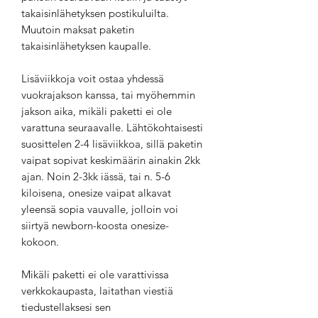
takaisinlähetyksen postikuluilta.
Muutoin maksat paketin
takaisinlähetyksen kaupalle.
Lisäviikkoja voit ostaa yhdessä
vuokrajakson kanssa, tai myöhemmin
jakson aika, mikäli paketti ei ole
varattuna seuraavalle. Lähtökohtaisesti
suosittelen 2-4 lisäviikkoa, sillä paketin
vaipat sopivat keskimäärin ainakin 2kk
ajan. Noin 2-3kk iässä, tai n. 5-6
kiloisena, onesize vaipat alkavat
yleensä sopia vauvalle, jolloin voi
siirtyä newborn-koosta onesize-
kokoon.
Mikäli paketti ei ole varattivissa
verkkokaupasta, laitathan viestiä
tiedustellaksesi sen