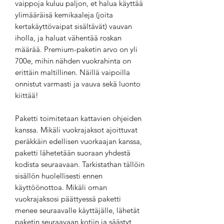
vaippoja kuluu paljon, et halua käyttää
ylimääräisä kemikaaleja (joita
kertakäyttövaipat sisältävät) vauvan
iholla, ja haluat vähentää roskan
määrää. Premium-paketin arvo on yli
700e, mihin nähden vuokrahinta on
erittäin maltillinen. Näillä vaipoilla
onnistut varmasti ja vauva sekä luonto
kiittää!
Paketti toimitetaan kattavien ohjeiden
kanssa. Mikäli vuokrajaksot ajoittuvat
peräkkäin edellisen vuorkaajan kanssa,
paketti lähetetään suoraan yhdestä
kodista seuraavaan. Tarkistathan tällöin
sisällön huolellisesti ennen
käyttöönottoa. Mikäli oman
vuokrajaksosi päättyessä paketti
menee seuraavalle käyttäjälle, lähetät
paketin seuraavaan kotiin ja säästyt