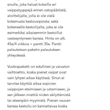
sinulle, joka haluat kokeilla eri
vaippatyyppejä ennen ostopäätöstä;
aloittelijalle, jolla ei ole vielä
kokemusta kestovaipoista; sekä
kokeneelle kestoilijalle, joka ei ole
esimerkiksi aikaisemmin kestoillut
vastasyntyneen kanssa. Hinta on alk.
45e/4 viikkoa + pantti 35e. Pantti
palautetaan paketin palautuksen
yhteydessä.
Vuokrapaketti on edullinen ja vaivaton
vaihtoehto, koska pienet vaipat ovat
vain lyhyen aikaa käytössä. Sinun ei
tarvitse käyttää aikaa sopivien
vaippojen etsimiseen ja ostamiseen, ja
sen jälkeen miettiä niiden säilyttämistä
tai eteenpäin myymistä. Pienen vauvan
kanssa kestoilu on kannattavaa koska