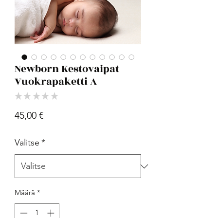
Newborn Kestovaipat
Vuokrapaketti A
★
★
★
★
★
0
Hinta
45,00 €
Valitse
*
Määrä
*