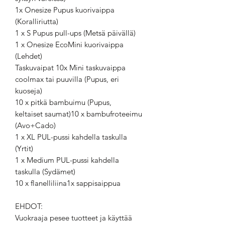
1x Onesize Pupus kuorivaippa
(Koralliriutta)
1 x S Pupus pull-ups (Metsä päivällä)
1 x Onesize EcoMini kuorivaippa
(Lehdet)
Taskuvaipat 10x Mini taskuvaippa
coolmax tai puuvilla (Pupus, eri
kuoseja)
10 x pitkä bambuimu (Pupus,
keltaiset saumat)10 x bambufroteeimu
(Avo+Cado)
1 x XL PUL-pussi kahdella taskulla
(Yrtit)
1 x Medium PUL-pussi kahdella
taskulla (Sydämet)
10 x flanelliliina1x sappisaippua
EHDOT:
Vuokraaja pesee tuotteet ja käyttää