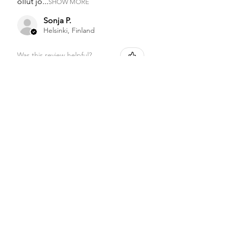
ollut jo...
SHOW MORE
Sonja P.
Helsinki, Finland
Was this review helpful?
Mama Koala Kuorivaippa
neppi
★
★
★
★
★
1 kuukausi sitten
Super hyvän ja laadukkaan
tuntuinen!
Sonja P.