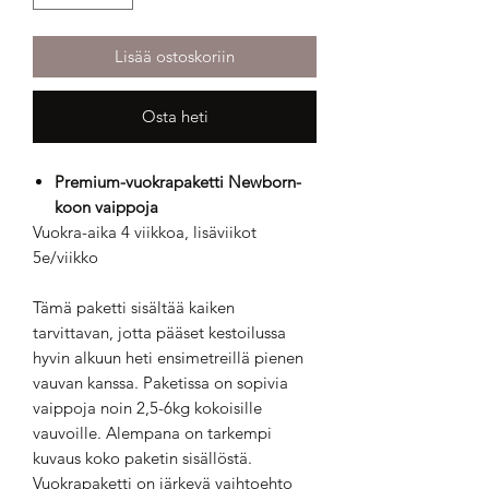
Lisää ostoskoriin
Osta heti
Premium-vuokrapaketti Newborn-
koon vaippoja
Vuokra-aika 4 viikkoa, lisäviikot
5e/viikko
Tämä paketti sisältää kaiken
tarvittavan, jotta pääset kestoilussa
hyvin alkuun heti ensimetreillä pienen
vauvan kanssa. Paketissa on sopivia
vaippoja noin 2,5-6kg kokoisille
vauvoille. Alempana on tarkempi
kuvaus koko paketin sisällöstä.
Vuokrapaketti on järkevä vaihtoehto