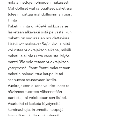
niitä annettujen ohjeiden mukaisesti.
Mahdolliset viat ja puutteet paketissa
tulee ilmoittaa mahdollisimman pian.
Hinta
Paketin hinta on 45e/4 viikkoa ja se
lasketaan alkavaksi siitä päivästä, kun
paketti on vuokraajan noudettavissa.
Lisäviikot maksavat 5e/viikko ja niitä
voi ostaa vuokrajakson aikana, mikäli
paketille ei ole uutta varausta. Myös
pantti 35e veloitetaan vuokrajakson
yhteydessä. PanttiPantti palautetaan
paketin palauduttua kaupalle tai
saapuessa seuraavaan kotiin.
Vuokrajakson aikana vauriotuneet tai
hävinneet tuotteet vähennetään
pantista, tai veloitetaan sen lisäksi.
Vaurioiksi ei lasketa löystyneitä
kuminauhoja, irronneita neppejä,
lyhyeltä matkalta purkautuneita