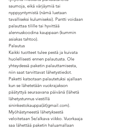
saumoja, eikä värjäymiä tai
nyppyyntymistä (nämä luetaan
tavalliseksi kulumiseksi). Pantti voidaan
palauttaa tilille tai hyvittää
alennuskoodina kauppaan (kummin
asiakas tahtoo).
Palautus
Kaikki tuotteet tulee pestä ja kuivata
huolellisesti ennen palautusta. Ole
yhteydessä paketin palauttamisesta,
niin saat tarvittavat lähetystiedot.
Paketti katsotaan palautetuksi ajallaan
kun se lähetetään vuokrajakson
päätyttyä seuraavana päivänä (lähetä
lähetystunnus viestillä
sininkestokauppa(ät)gmail.com).
Myöhästyneestä lähetyksestä
veloitetaan 5e/alkava viikko. Vuorkaaja
saa lähettää paketin haluamallaan