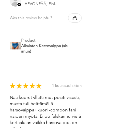
HEVONPÄÄ, Finland
Was this review helpful?
Product:
Aikuisten Kestovaippa (sis.
imun)
★
★
★
★
★
1 kuukausi sitten
Nää kuoret yllätti mut positiivisesti,
musta tuli heittämällä
harsovaippa+kuori -combon fani
näiden myötä. Ei oo falskannu vielä
kertaakaan vaikka harsovaippa on