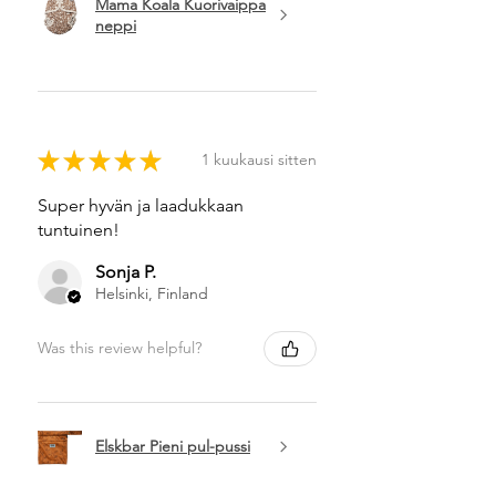
Mama Koala Kuorivaippa
neppi
★
★
★
★
★
1 kuukausi sitten
Super hyvän ja laadukkaan
tuntuinen!
Sonja P.
Helsinki, Finland
Was this review helpful?
Elskbar Pieni pul-pussi