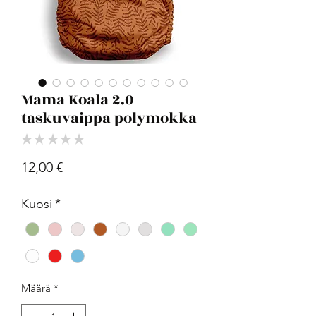
Mama Koala 2.0
taskuvaippa polymokka
★
★
★
★
★
0
Hinta
12,00 €
Kuosi
*
Määrä
*