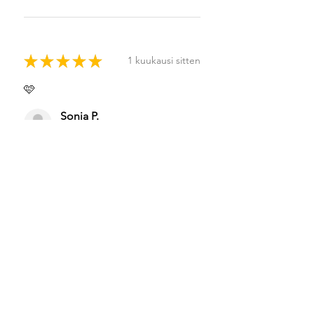
★
★
★
★
★
1 kuukausi sitten
🩷
Sonja P.
Helsinki, Finland
Was this review helpful?
★
★
★
★
★
1 kuukausi sitten
Highly recommended!
Sonja P.