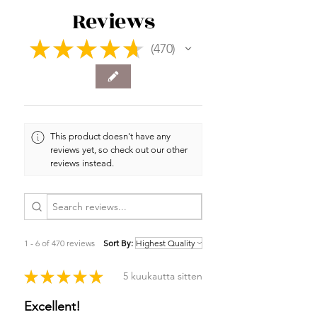
Reviews
★
★
★
★
★
470
470
This product doesn't have any
reviews yet, so check out our other
reviews instead.
1 - 6 of 470 reviews
Sort By:
★
★
★
★
★
5 kuukautta sitten
Excellent!