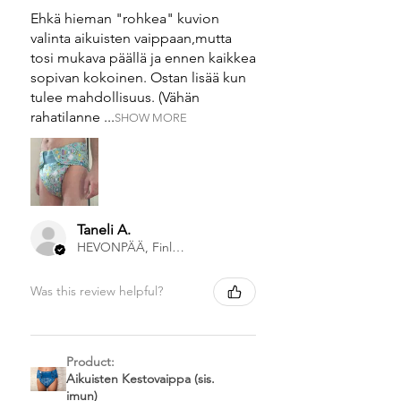
Ehkä hieman "rohkea" kuvion
valinta aikuisten vaippaan,mutta
tosi mukava päällä ja ennen kaikkea
sopivan kokoinen. Ostan lisää kun
tulee mahdollisuus. (Vähän
rahatilanne ...
SHOW MORE
Taneli A.
HEVONPÄÄ, Finland
Was this review helpful?
Product:
Aikuisten Kestovaippa (sis.
imun)