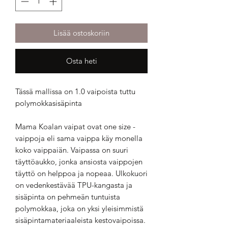
Lisää ostoskoriin
Osta heti
Tässä mallissa on 1.0 vaipoista tuttu
polymokkasisäpinta
Mama Koalan vaipat ovat one size -
vaippoja eli sama vaippa käy monella
koko vaippaiän. Vaipassa on suuri
täyttöaukko, jonka ansiosta vaippojen
täyttö on helppoa ja nopeaa. Ulkokuori
on vedenkestävää TPU-kangasta ja
sisäpinta on pehmeän tuntuista
polymokkaa, joka on yksi yleisimmistä
sisäpintamateriaaleista kestovaipoissa.