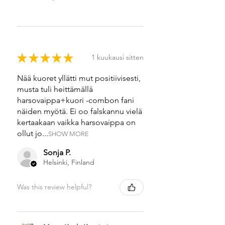
★
★
★
★
★
1 kuukausi sitten
Nää kuoret yllätti mut positiivisesti,
musta tuli heittämällä
harsovaippa+kuori -combon fani
näiden myötä. Ei oo falskannu vielä
kertaakaan vaikka harsovaippa on
ollut jo...
SHOW MORE
Sonja P.
Helsinki, Finland
Was this review helpful?