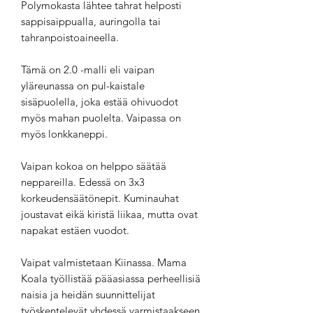
Polymokasta lähtee tahrat helposti
sappisaippualla, auringolla tai
tahranpoistoaineella.
Tämä on 2.0 -malli eli vaipan
yläreunassa on pul-kaistale
sisäpuolella, joka estää ohivuodot
myös mahan puolelta. Vaipassa on
myös lonkkaneppi.
Vaipan kokoa on helppo säätää
neppareilla. Edessä on 3x3
korkeudensäätönepit. Kuminauhat
joustavat eikä kiristä liikaa, mutta ovat
napakat estäen vuodot.
Vaipat valmistetaan Kiinassa. Mama
Koala työllistää pääasiassa perheellisiä
naisia ja heidän suunnittelijat
työskentelevät yhdessä varmistaakseen