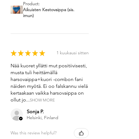
Product:
Aikuisten Kestovaippa (sis.
imun)
★
★
★
★
★
1 kuukausi sitten
Nää kuoret yllätti mut positiivisesti,
musta tuli heittämällä
harsovaippa+kuori -combon fani
näiden myötä. Ei oo falskannu vielä
kertaakaan vaikka harsovaippa on
ollut jo...
SHOW MORE
Sonja P.
Helsinki, Finland
Was this review helpful?