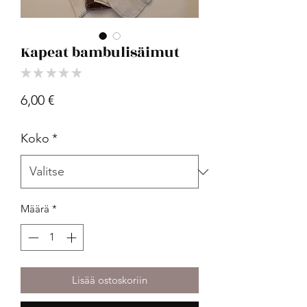
Kapeat bambulisäimut
★
★
★
★
★
0
Hinta
6,00 €
Koko
*
Määrä
*
Lisää ostoskoriin