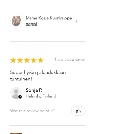
Mama Koala Kuorivaippa
neppi
★
★
★
★
★
1 kuukausi sitten
Super hyvän ja laadukkaan
tuntuinen!
Sonja P.
Helsinki, Finland
Was this review helpful?