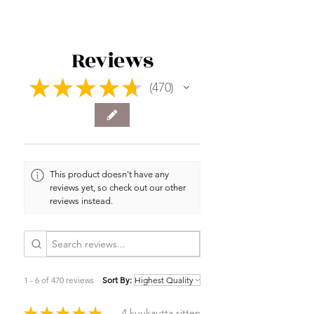
Reviews
★
★
★
★
★
470
470
This product doesn't have any
reviews yet, so check out our other
reviews instead.
1 - 6 of 470 reviews
Sort By:
★
★
★
★
★
4 kuukautta sitten