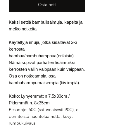
Osta heti
Kaksi settiä bambulisäimuja, kapeita ja
melko notkeita
Käytettyjä imuja, jotka sisältävät 2-3
kerrosta
bambua/bambuhamppua(erilaisia).
Nämä sopivat parhaiten lisäimuiksi
kerrosten väliin vaippaan kuin vaippaan.
Osa on notkeampia, osa
bambuhamppumaisempia (tiiviimpiä).
Koko: Lyhyemmät n 7,5x30cm /
Pidemmät n. 8x35cm
Pesuohje: 60C (satunnaisesti 90C), ei
perinteistä huuhteluainetta, kevyt
rumpukuivaus