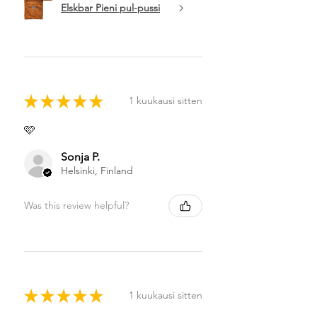
Elskbar Pieni pul-pussi
★
★
★
★
★
1 kuukausi sitten
🩷
Sonja P.
Helsinki, Finland
Was this review helpful?
★
★
★
★
★
1 kuukausi sitten