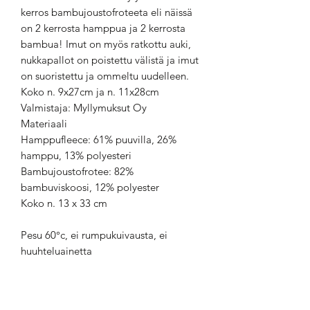
kerros bambujoustofroteeta eli näissä
on 2 kerrosta hamppua ja 2 kerrosta
bambua! Imut on myös ratkottu auki,
nukkapallot on poistettu välistä ja imut
on suoristettu ja ommeltu uudelleen.
Koko n. 9x27cm ja n. 11x28cm
Valmistaja: Myllymuksut Oy
Materiaali
Hamppufleece: 61% puuvilla, 26%
hamppu, 13% polyesteri
Bambujoustofrotee: 82%
bambuviskoosi, 12% polyester
Koko n. 13 x 33 cm
Pesu 60°c, ei rumpukuivausta, ei
huuhteluainetta