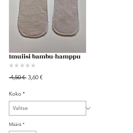
Imuiisi bambu-hamppu
★
★
★
★
★
0
Normaali
Alehinta
 4,50 € 
3,60 €
hinta
Koko
*
Määrä
*