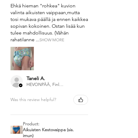
Ehkä hieman "rohkea" kuvion
valinta aikuisten vaippaan,mutta
tosi mukava päällä ja ennen kaikkea
sopivan kokoinen. Ostan lisää kun
tulee mahdollisuus. (Vähän
rahatilanne ...
SHOW MORE
Taneli A.
HEVONPÄÄ, Finland
Was this review helpful?
Product:
Aikuisten Kestovaippa (sis.
imun)