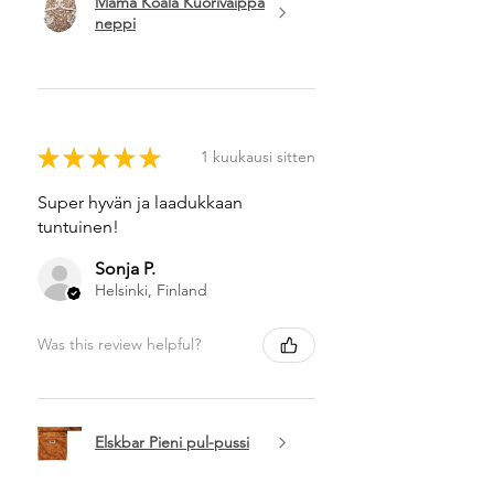
Mama Koala Kuorivaippa
neppi
★
★
★
★
★
1 kuukausi sitten
Super hyvän ja laadukkaan
tuntuinen!
Sonja P.
Helsinki, Finland
Was this review helpful?
Elskbar Pieni pul-pussi