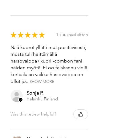
★
★
★
★
★
1 kuukausi sitten
Nää kuoret yllätti mut positiivisesti,
musta tuli heittämällä
harsovaippa+kuori -combon fani
näiden myötä. Ei oo falskannu vielä
kertaakaan vaikka harsovaippa on
ollut jo...
SHOW MORE
Sonja P.
Helsinki, Finland
Was this review helpful?