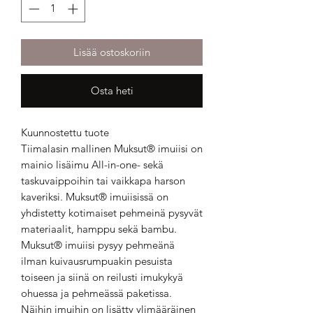
Lisää ostoskoriin
Osta heti
Kuunnostettu tuote
Tiimalasin mallinen Muksut® imuiisi on
mainio lisäimu All-in-one- sekä
taskuvaippoihin tai vaikkapa harson
kaveriksi. Muksut® imuiisissä on
yhdistetty kotimaiset pehmeinä pysyvät
materiaalit, hamppu sekä bambu.
Muksut® imuiisi pysyy pehmeänä
ilman kuivausrumpuakin pesuista
toiseen ja siinä on reilusti imukykyä
ohuessa ja pehmeässä paketissa.
Näihin imuihin on lisätty ylimääräinen