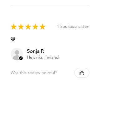
★
★
★
★
★
1 kuukausi sitten
🩷
Sonja P.
Helsinki, Finland
Was this review helpful?
★
★
★
★
★
1 kuukausi sitten
Highly recommended!
Sonja P.