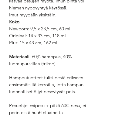
kasvaa pesujen myötä. Imun pinta voi
hieman nyppyyntyä käytössä.
Imut myydään yksittäin.
Koko
:
Newborn: 9,5 x 23,5 cm, 60 ml
Original: 14 x 33 cm, 118 ml
Plus: 15 x 43 cm, 162 ml
Materiaali
: 60% hamppua, 40%
luomupuuvillaa (trikoo)
Hampputuotteet tulisi pestä erikseen
ensimmäisillä kerroilla, jotta hampun
luonnolliset öljyt peseytyvät pois.
Pesuohje: esipesu + pitkä 60C pesu, ei
perinteistä huuhteluainetta