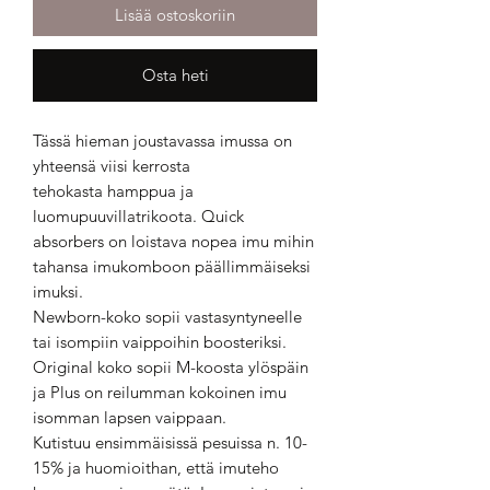
Lisää ostoskoriin
Osta heti
Tässä hieman joustavassa imussa on
yhteensä viisi kerrosta
tehokasta hamppua ja
luomupuuvillatrikoota. Quick
absorbers on loistava nopea imu mihin
tahansa imukomboon päällimmäiseksi
imuksi.
Newborn-koko sopii vastasyntyneelle
tai isompiin vaippoihin boosteriksi.
Original koko sopii M-koosta ylöspäin
ja Plus on reilumman kokoinen imu
isomman lapsen vaippaan.
Kutistuu ensimmäisissä pesuissa n. 10-
15% ja huomioithan, että imuteho