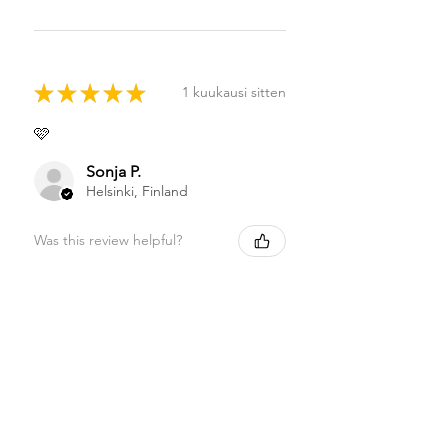
★
★
★
★
★
1 kuukausi sitten
🩷
Sonja P.
Helsinki, Finland
Was this review helpful?
★
★
★
★
★
1 kuukausi sitten
Highly recommended!
Sonja P.