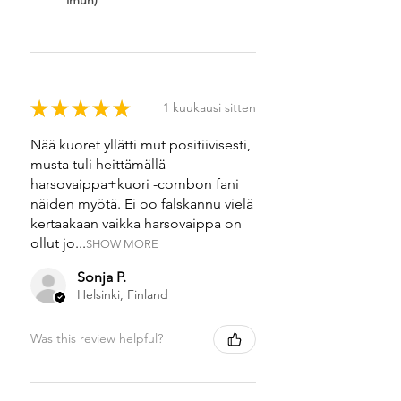
★
★
★
★
★
1 kuukausi sitten
Nää kuoret yllätti mut positiivisesti,
musta tuli heittämällä
harsovaippa+kuori -combon fani
näiden myötä. Ei oo falskannu vielä
kertaakaan vaikka harsovaippa on
ollut jo...
SHOW MORE
Sonja P.
Helsinki, Finland
Was this review helpful?