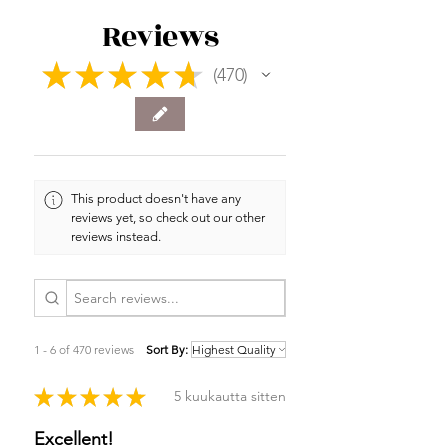
Reviews
★
★
★
★
★
470
470
This product doesn't have any
reviews yet, so check out our other
reviews instead.
1 - 6 of 470 reviews
Sort By:
★
★
★
★
★
5 kuukautta sitten
Excellent!