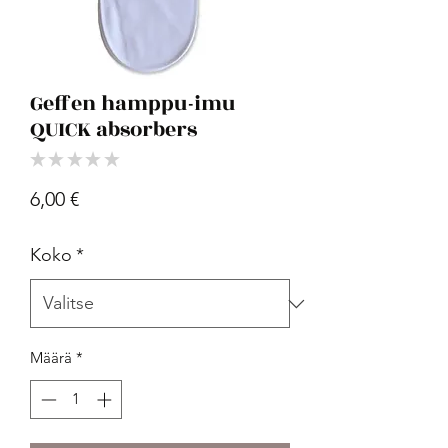
Geffen hamppu-imu
QUICK absorbers
★
★
★
★
★
0
Hinta
6,00 €
Koko
*
Määrä
*