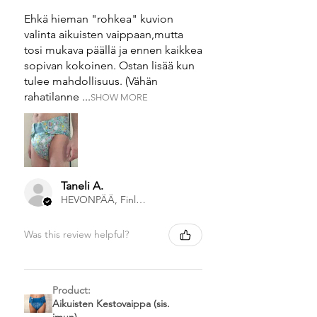
Ehkä hieman "rohkea" kuvion
valinta aikuisten vaippaan,mutta
tosi mukava päällä ja ennen kaikkea
sopivan kokoinen. Ostan lisää kun
tulee mahdollisuus. (Vähän
rahatilanne ...
SHOW MORE
Taneli A.
HEVONPÄÄ, Finland
Was this review helpful?
Product:
Aikuisten Kestovaippa (sis.
imun)