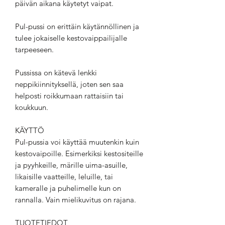
päivän aikana käytetyt vaipat.
Pul-pussi on erittäin käytännöllinen ja
tulee jokaiselle kestovaippailijalle
tarpeeseen.
Pussissa on kätevä lenkki
neppikiinnityksellä, joten sen saa
helposti roikkumaan rattaisiin tai
koukkuun.
KÄYTTÖ
Pul-pussia voi käyttää muutenkin kuin
kestovaipoille. Esimerkiksi kestositeille
ja pyyhkeille, märille uima-asuille,
likaisille vaatteille, leluille, tai
kameralle ja puhelimelle kun on
rannalla. Vain mielikuvitus on rajana.
TUOTETIEDOT