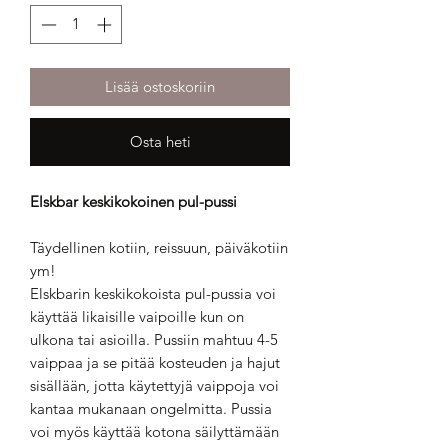
Lisää ostoskoriin
Osta heti
Elskbar keskikokoinen pul-pussi
Täydellinen kotiin, reissuun, päiväkotiin
ym!
Elskbarin keskikokoista pul-pussia voi
käyttää likaisille vaipoille kun on
ulkona tai asioilla. Pussiin mahtuu 4-5
vaippaa ja se pitää kosteuden ja hajut
sisällään, jotta käytettyjä vaippoja voi
kantaa mukanaan ongelmitta. Pussia
voi myös käyttää kotona säilyttämään