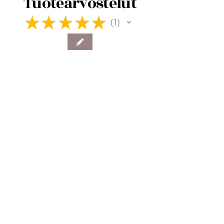
Tuotearvostelut
★
★
★
★
★
1
1
★
★
★
★
★
1 vuosi sitten
Terrific!
Charlotta R.
Myrskylä, Finland
Was this review helpful?