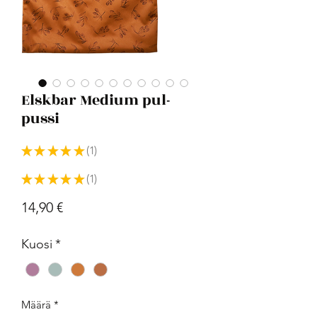
Elskbar Medium pul-
pussi
★
★
★
★
★
1
1
★
★
★
★
★
1
1
Hinta
14,90 €
Kuosi
*
Määrä
*