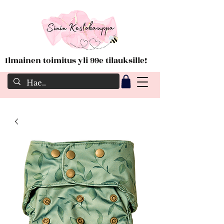
Ilmainen toimitus yli 99e tilauksille!