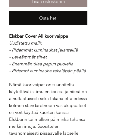
Lisää ostoskoriin
Osta heti
Elskbar Cover All kuorivaippa
Uudistettu malli:
- Pidemmät kuminauhat jalanteillä
- Leveämmät siivet
- Enemmän tilaa pepun puolella
- Pidempi kuminauha takaläpän päällä
Nämä kuorivaipat on suunniteltu
käytettäväksi imujen kanssa ja niissä on
ainutlaatuisesti sekä takana että edessä
kolmen standardinepin vastakappaleet
eli voit käyttää kuorten kanssa
Elskbarin tai melkeinpä minkä tahansa
merkin imuja. Suosittelen
tavanomaisesti pissaavalle lapselle