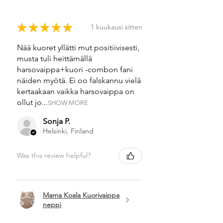
★
★
★
★
★
1 kuukausi sitten
Nää kuoret yllätti mut positiivisesti,
musta tuli heittämällä
harsovaippa+kuori -combon fani
näiden myötä. Ei oo falskannu vielä
kertaakaan vaikka harsovaippa on
ollut jo...
SHOW MORE
Sonja P.
Helsinki, Finland
Was this review helpful?
Mama Koala Kuorivaippa
neppi