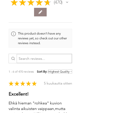
★
★
★
★
★
470
470
This product doesn't have any
reviews yet, so check out our other
reviews instead.
1 - 6 of 470 reviews
Sort By:
★
★
★
★
★
5 kuukautta sitten
Excellent!
Ehkä hieman "rohkea" kuvion
valinta aikuisten vaippaan,mutta