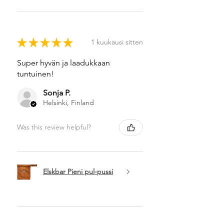
★
★
★
★
★
1 kuukausi sitten
Super hyvän ja laadukkaan
tuntuinen!
Sonja P.
Helsinki, Finland
Was this review helpful?
Elskbar Pieni pul-pussi