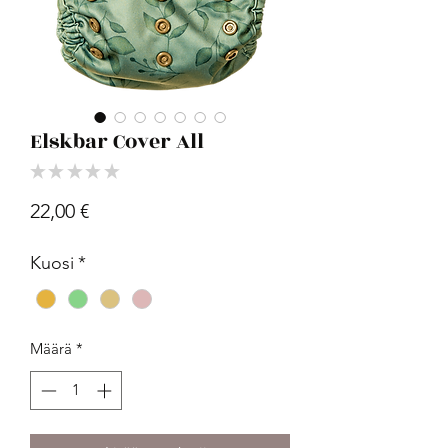
Elskbar Cover All
★
★
★
★
★
0
Hinta
22,00 €
Kuosi
*
Määrä
*