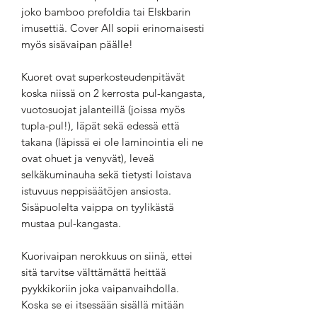
joko bamboo prefoldia tai Elskbarin
imusettiä. Cover All sopii erinomaisesti
myös sisävaipan päälle!
Kuoret ovat superkosteudenpitävät
koska niissä on 2 kerrosta pul-kangasta,
vuotosuojat jalanteillä (joissa myös
tupla-pul!), läpät sekä edessä että
takana (läpissä ei ole laminointia eli ne
ovat ohuet ja venyvät), leveä
selkäkuminauha sekä tietysti loistava
istuvuus neppisäätöjen ansiosta.
Sisäpuolelta vaippa on tyylikästä
mustaa pul-kangasta.
Kuorivaipan nerokkuus on siinä, ettei
sitä tarvitse välttämättä heittää
pyykkikoriin joka vaipanvaihdolla.
Koska se ei itsessään sisällä mitään