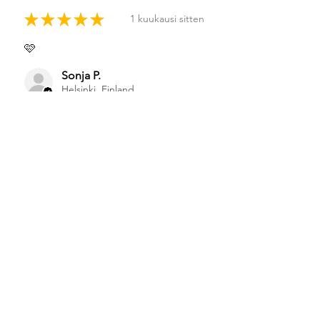
★
★
★
★
★
1 kuukausi sitten
🩷
Sonja P.
Helsinki, Finland
Was this review helpful?
★
★
★
★
★
1 kuukausi sitten
Highly recommended!
Sonja P.
Helsinki, Finland