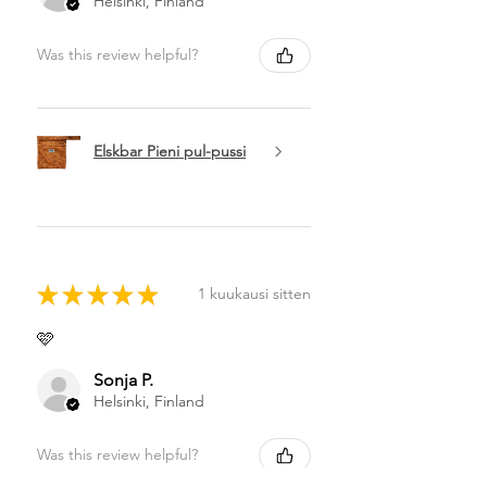
Helsinki, Finland
Was this review helpful?
Elskbar Pieni pul-pussi
★
★
★
★
★
1 kuukausi sitten
🩷
Sonja P.
Helsinki, Finland
Was this review helpful?