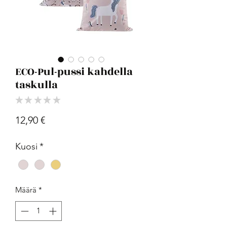
ECO-Pul-pussi kahdella
taskulla
★
★
★
★
★
0
Hinta
12,90 €
Kuosi
*
Määrä
*