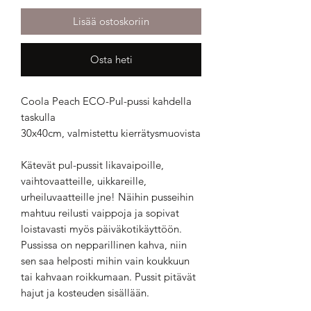
Lisää ostoskoriin
Osta heti
Coola Peach ECO-Pul-pussi kahdella
taskulla
30x40cm, valmistettu kierrätysmuovista
Kätevät pul-pussit likavaipoille,
vaihtovaatteille, uikkareille,
urheiluvaatteille jne! Näihin pusseihin
mahtuu reilusti vaippoja ja sopivat
loistavasti myös päiväkotikäyttöön.
Pussissa on nepparillinen kahva, niin
sen saa helposti mihin vain koukkuun
tai kahvaan roikkumaan. Pussit pitävät
hajut ja kosteuden sisällään.