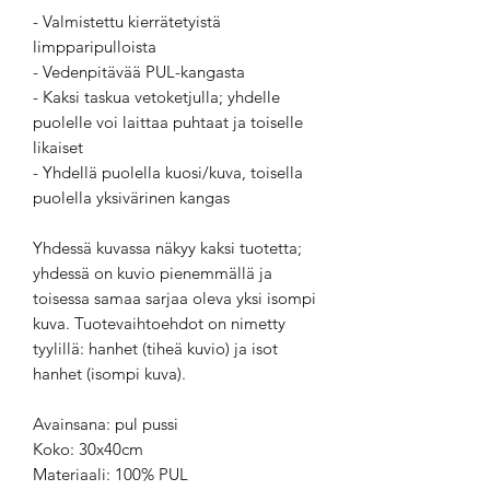
- Valmistettu kierrätetyistä
limpparipulloista
- Vedenpitävää PUL-kangasta
- Kaksi taskua vetoketjulla; yhdelle
puolelle voi laittaa puhtaat ja toiselle
likaiset
- Yhdellä puolella kuosi/kuva, toisella
puolella yksivärinen kangas
Yhdessä kuvassa näkyy kaksi tuotetta;
yhdessä on kuvio pienemmällä ja
toisessa samaa sarjaa oleva yksi isompi
kuva. Tuotevaihtoehdot on nimetty
tyylillä: hanhet (tiheä kuvio) ja isot
hanhet (isompi kuva).
Avainsana: pul pussi
Koko: 30x40cm
Materiaali: 100% PUL