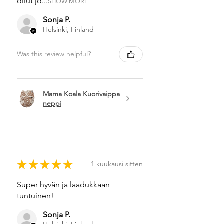
ollut jo...
SHOW MORE
Sonja P.
Helsinki, Finland
Was this review helpful?
Mama Koala Kuorivaippa
neppi
★
★
★
★
★
1 kuukausi sitten
Super hyvän ja laadukkaan
tuntuinen!
Sonja P.