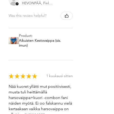
HEVONPÄÄ, Finland
Was this review helpful?
Product:
Aikuisten Kestovaippa (sis.
imun)
★
★
★
★
★
1 kuukausi sitten
Nää kuoret yllätti mut positiivisesti,
musta tuli heittämällä
harsovaippa+kuori -combon fani
näiden myötä. Ei oo falskannu vielä
kertaakaan vaikka harsovaippa on