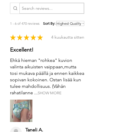
1 - 6 of 470 reviews
Sort By:
★
★
★
★
★
4 kuukautta sitten
Excellent!
Ehkä hieman "rohkea" kuvion
valinta aikuisten vaippaan,mutta
tosi mukava päällä ja ennen kaikkea
sopivan kokoinen. Ostan lisää kun
tulee mahdollisuus. (Vähän
rahatilanne ...
SHOW MORE
Taneli A.