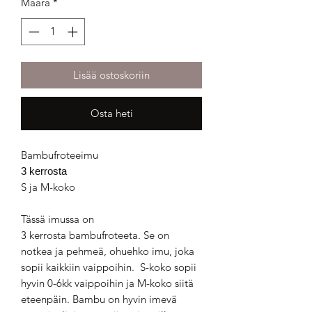
Määrä
*
Lisää ostoskoriin
Osta heti
Bambufroteeimu
3 kerrosta
S ja M-koko
Tässä imussa on
3 kerrosta bambufroteeta. Se on
notkea ja pehmeä, ohuehko imu, joka
sopii kaikkiin vaippoihin. S-koko sopii
hyvin 0-6kk vaippoihin ja M-koko siitä
eteenpäin. Bambu on hyvin imevä