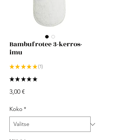
Bambufrotee 3-kerros-
imu
★
★
★
★
★
1
1
★
★
★
★
★
1
Hinta
3,00 €
Koko
*