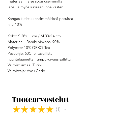
materiaali, ja se sopii useimmilla
lapsilla myös suoraan ihoa vasten.
Kangas kutistuu ensimmäisissä pesuissa
n. 5-10%
Koko: S 28x11 cm / M 33x14 cm
Materiaali: Bambuviskoosi 90%
Polyester 10% OEKO-Tex
Pesuohje: 60C, ei tavallista
huuhteluainetta, rumpukuivaus sallittu
Valmistusmaa: Turkki
Valmistaja: Avo+Cado
Tuotearvostelut
★
★
★
★
★
1
1