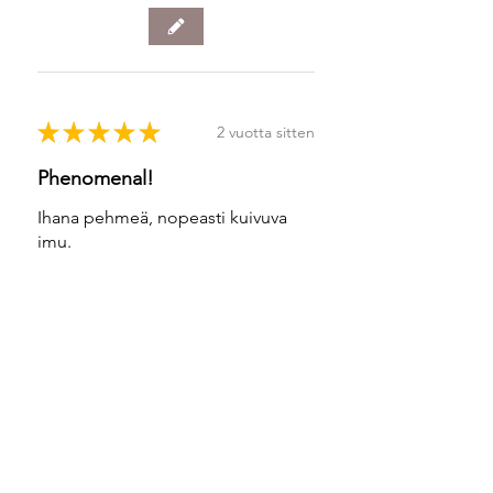
★
★
★
★
★
2 vuotta sitten
Phenomenal!
Ihana pehmeä, nopeasti kuivuva
imu.
Irja M.
Vantaa, Finland
Was this review helpful?