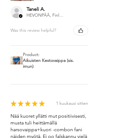
Taneli A.
HEVONPÄÄ, Finland
Was this review helpful?
Product:
Aikuisten Kestovaippa (sis.
imun)
★
★
★
★
★
1 kuukausi sitten
Nää kuoret yllätti mut positiivisesti,
musta tuli heittämällä
harsovaippa+kuori -combon fani
näiden myötä. Ei oo falskannu vielä