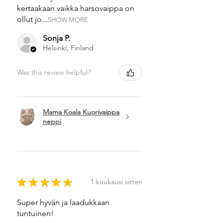
kertaakaan vaikka harsovaippa on
ollut jo...
SHOW MORE
Sonja P.
Helsinki, Finland
Was this review helpful?
Mama Koala Kuorivaippa
neppi
★
★
★
★
★
1 kuukausi sitten
Super hyvän ja laadukkaan
tuntuinen!