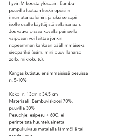
hyvin M-koosta ylöspäin. Bambu-
puuvilla luetaan keskinopeisiin
imumateriaaleihin, ja siksi se sopii
isolle osalle käyttäjistä sellaisenaan.
Jos vauva pissaa kovalla paineella,
vaippaan voi laittaa jonkin
nopeamman kankaan päällimmäiseksi
sieppariksi (esim. mini puuvillaharso,
zorb, mikrokuitu).
Kangas kutistuu ensimmäisissä pesuissa
n. 5-10%.
Koko: n. 13cm x 34,5 cm
Materiaali: Bambuviskoosi 70%,
puuvilla 30%
Pesuohje: esipesu + 60C, ei
perinteitstä huuhteluainetta,
rumpukuivaus matalalla lämmöllä tai
narukuivaus