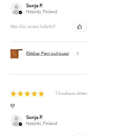
Sonja P.
Helsinki, Finland
Was this review helpful?
Elskbar Pieni pul-pussi
★
★
★
★
★
1 kuukausi sitten
🩷
Sonja P.
Helsinki, Finland