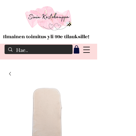
Ilmainen toimitus yli 99e tilauksille!