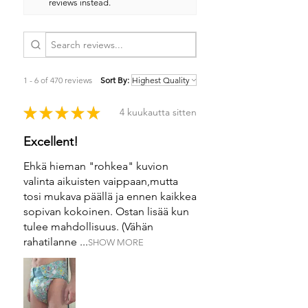
reviews instead.
1 - 6 of 470 reviews
Sort By:
★
★
★
★
★
4 kuukautta sitten
Excellent!
Ehkä hieman "rohkea" kuvion
valinta aikuisten vaippaan,mutta
tosi mukava päällä ja ennen kaikkea
sopivan kokoinen. Ostan lisää kun
tulee mahdollisuus. (Vähän
rahatilanne ...
SHOW MORE