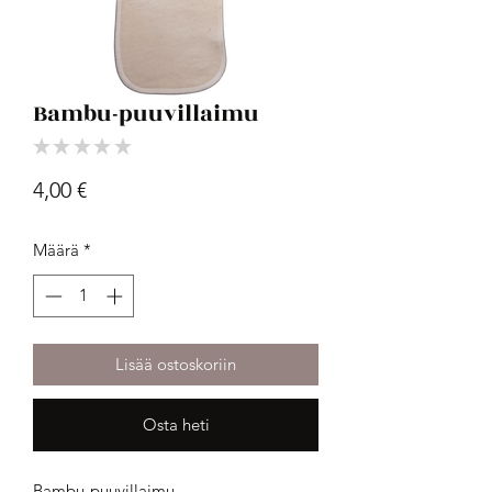
Bambu-puuvillaimu
★
★
★
★
★
0
Hinta
4,00 €
Määrä
*
Lisää ostoskoriin
Osta heti
Bambu-puuvillaimu