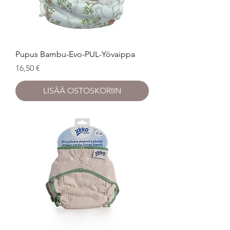
Pupus Bambu-Evo-PUL-Yövaippa
Hinta
16,50 €
LISÄÄ OSTOSKORIIN