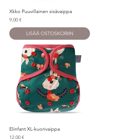
Xkko Puuvillainen sisävaippa
Hinta
9,00 €
LISÄÄ OSTOSKORIIN
Elinfant XL-kuorivaippa
Hinta
12,00 €