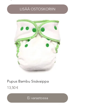
LISÄÄ OSTOSKORIIN
Pupus Bambu Sisävaippa
Hinta
13,50 €
Ei varastossa