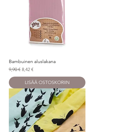
Bambuinen aluslakana
Normaali hinta
Alehinta
9,90 €
8,42 €
LISÄÄ OSTOSKORIIN