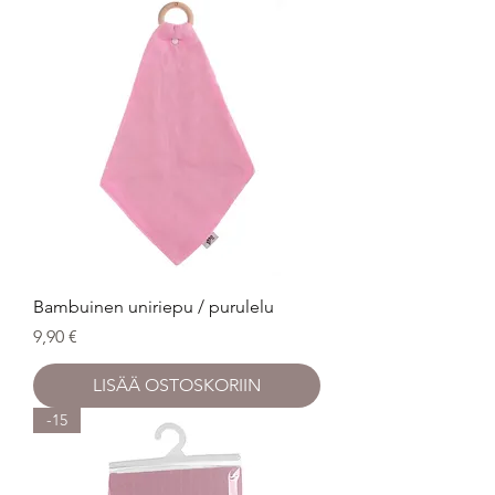
Bambuinen uniriepu / purulelu
Hinta
9,90 €
LISÄÄ OSTOSKORIIN
-15