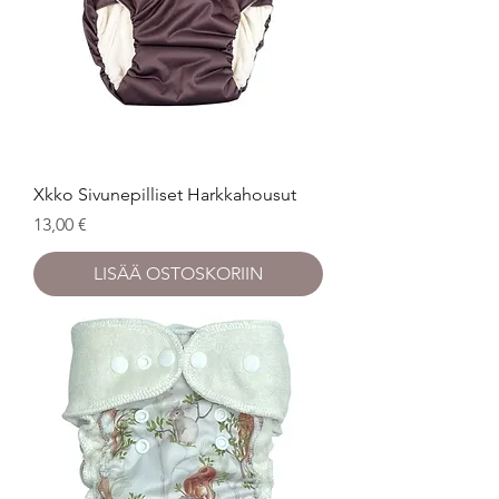
Xkko Sivunepilliset Harkkahousut
Hinta
13,00 €
LISÄÄ OSTOSKORIIN