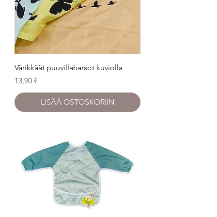
Värikkäät puuvillaharsot kuviolla
Hinta
13,90 €
LISÄÄ OSTOSKORIIN