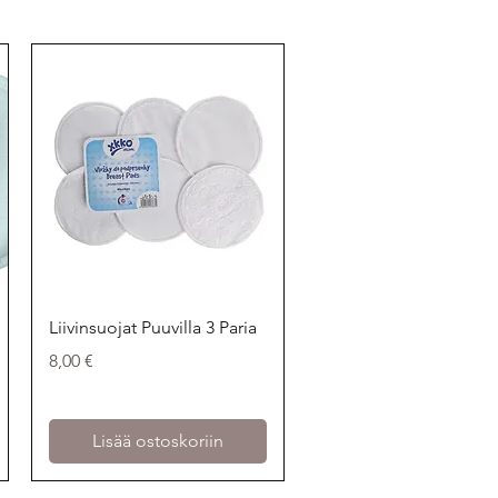
Pikakatselu
Liivinsuojat Puuvilla 3 Paria
Hinta
8,00 €
Lisää ostoskoriin