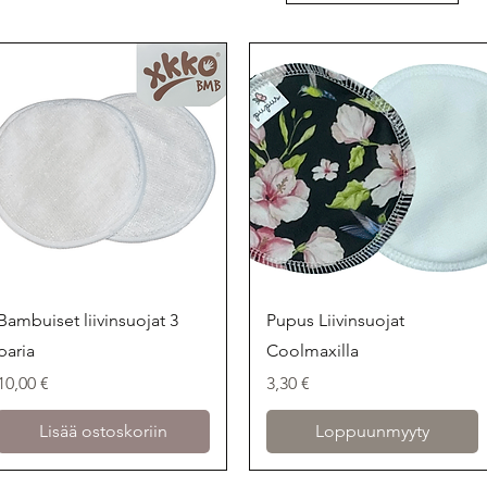
Pikakatselu
Pikakatselu
Bambuiset liivinsuojat 3
Pupus Liivinsuojat
paria
Coolmaxilla
Hinta
Hinta
10,00 €
3,30 €
Lisää ostoskoriin
Loppuunmyyty