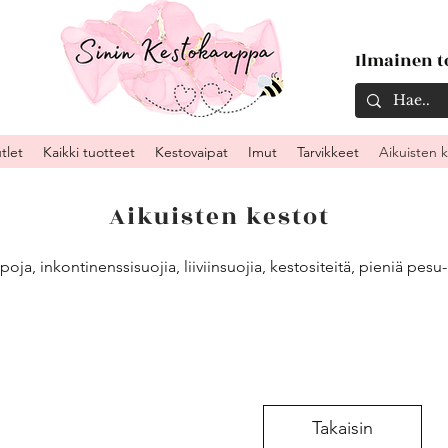
Ilmainen to
tlet
Kaikki tuotteet
Kestovaipat
Imut
Tarvikkeet
Aikuisten 
Aikuisten kestot
oja, inkontinenssisuojia, liiviinsuojia, kestositeitä, pieniä pesu
Takaisin