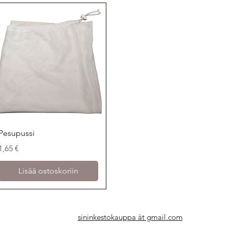
Pikakatselu
Pesupussi
Hinta
1,65 €
Lisää ostoskoriin
sininkestokauppa ät gmail.com